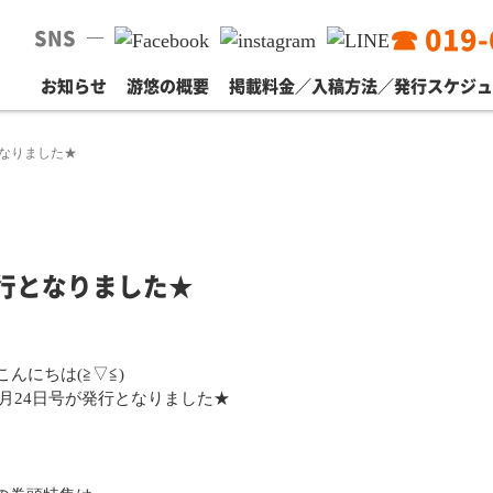
☎ 019-
SNS
お知らせ
游悠の概要
掲載料金／入稿方法／発行スケジ
となりました★
発行となりました★
んにちは(≧▽≦)
月24日号が発行となりました★