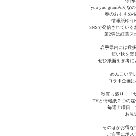
今回
「yuu yuu gramみんな
春のおすすめ
情報紙ゆう
SNSで発信されてい
第2弾は紅葉スポ
岩手県内には数
短い秋を楽
ぜひ紙面を参考にお
めんこいテ
コラボ企画は
秋真っ盛り！「
TVと情報紙２つの媒
毎週土曜日 10:
お見
そのほかお得な
ご自宅にポス