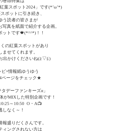
の巻頭特集は
の紅葉スポット2024」です(*’ω’*)
桜スポットに引き続き、
ゆう読者の皆さまが
るお写真を紙面で紹介する企画。
ットです🍁(*^^*)！！
多くの紅葉スポットがあり
しませてくれます。
出かけくださいね(≧▽≦)
レビ×情報紙ゆうゆう
4ページをチェック★
サタデーファンキーズα」
体がMIXした特別企画です！
25～10:50 O・A📺
逃しなく～！
情報盛りだくさんです。
ティングされない方は