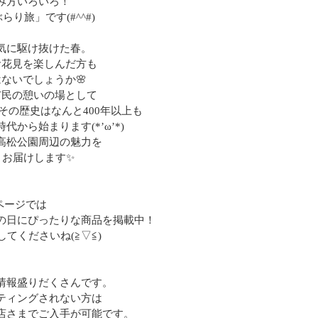
み方いろいろ！
り旅」です(#^^#)
気に駆け抜けた春。
お花見を楽しんだ方も
ないでしょうか🌸
市民の憩いの場として
その歴史はなんと400年以上も
から始まります(*’ω’*)
高松公園周辺の魅力を
りお届けします✨
ページでは
の日にぴったりな商品を掲載中！
てくださいね(≧▽≦)
情報盛りだくさんです。
ティングされない方は
店さまでご入手が可能です。