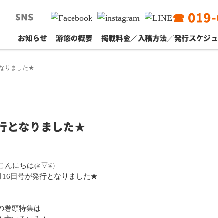
☎ 019-
SNS
お知らせ
游悠の概要
掲載料金／入稿方法／発行スケジ
となりました★
発行となりました★
んにちは(≧▽≦)
月16日号が発行となりました★
の巻頭特集は