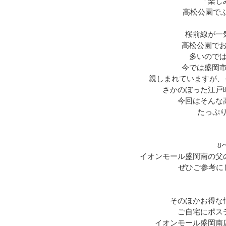
「楽し
高松公園でぶら
桜前線が一
高松公園で
多いのでは
今では盛岡
親しまれていますが、
さかのぼった江戸時代
今回はそんな
たっぷ
8
イオンモール盛岡南の父
ぜひご参考にし
そのほかお得な
ご自宅にポス
イオンモール盛岡南