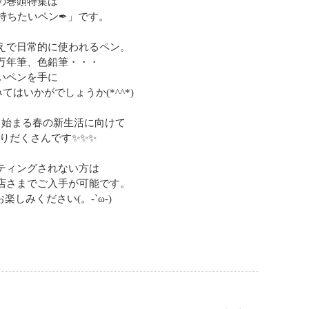
の巻頭特集は
持ちたいペン✒」です。
えで日常的に使われるペン。
万年筆、色鉛筆・・・
いペンを手に
はいかがでしょうか(*^^*)
ら始まる春の新生活に向けて
りだくさんです✨✨✨
ティングされない方は
店さまでご入手が可能です。
しみください(。-`ω-)