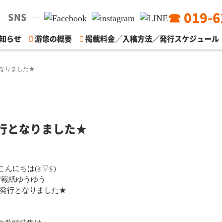
☎ 019-6
SNS
知らせ
游悠の概要
掲載料金／入稿方法／発行スケジュール
となりました★
発行となりました★
んにちは(≧▽≦)
情報紙ゆうゆう
が発行となりました★