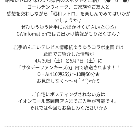
ゴールデンウィーク、ご家族やご友人と
感想を交わしながら「昭和レトロ」を楽しんでみてはいかが
でしょうか♪
ぜひゆうゆう片手にお出かけください(≧◇≦)
GWinfomationではお出かけ情報がもりだくさん♪
岩手めんこいテレビ×情報紙ゆうゆうコラボ企画では
紙面でご紹介した情報が
4月30日（土）と5月7日（土）に
「サタデーファンキーズα」内で放送されます！！
O・Aは10時25分～10時50分★
お見逃しなく～～<(｀^´)>☆ミ
ご自宅にポスティングされない方は
イオンモール盛岡南店さまでご入手が可能です。
それでは今回もお楽しみください☆彡