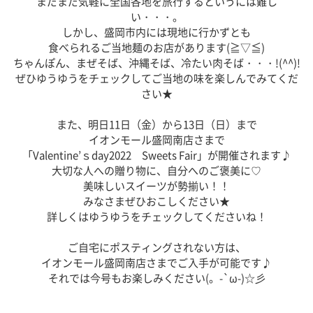
まだまだ気軽に全国各地を旅行するというには難し
い・・・。
しかし、盛岡市内には現地に行かずとも
食べられるご当地麺のお店があります(≧▽≦)
ちゃんぽん、まぜそば、沖縄そば、冷たい肉そば・・・!(^^)!
ぜひゆうゆうをチェックしてご当地の味を楽しんでみてくだ
さい★
また、明日11日（金）から13日（日）まで
イオンモール盛岡南店さまで
「Valentine’ｓday2022 Sweets Fair」が開催されます♪
大切な人への贈り物に、自分へのご褒美に♡
美味しいスイーツが勢揃い！！
みなさまぜひおこしください★
詳しくはゆうゆうをチェックしてくださいね！
ご自宅にポスティングされない方は、
イオンモール盛岡南店さまでご入手が可能です♪
それでは今号もお楽しみください(。-`ω-)☆彡